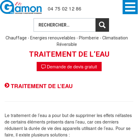
Aller
04 75 02 12 86
au
contenu
Rechercher :
Home
»
Particulier
»
Divers
» Traitement de l’eau
Chauffage - Energies renouvelables - Plomberie - Climatisation
Réversible
TRAITEMENT DE L’EAU
Demande de devis gratuit
TRAITEMENT DE L’EAU
Le traitement de l’eau a pour but de supprimer les effets néfastes
de certains éléments présents dans l’eau, car ces derniers
réduisent la durée de vie des appareils utilisant de l’eau. Pour se
faire, il existe plusieurs solutions :