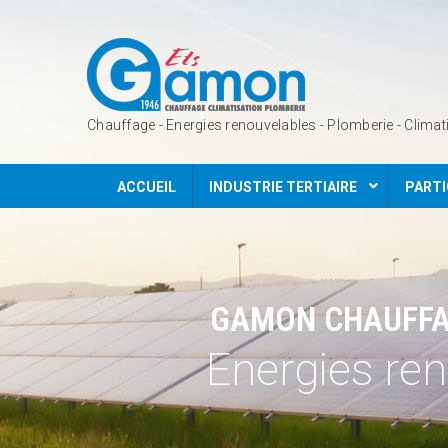
Chauffage - Energies renouvelables - Plomberie - Climat
Aller
ACCUEIL
INDUSTRIE TERTIAIRE
PARTI
au
contenu
GAMON CHAUFF
Energies re